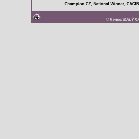
Ch
ampion
CZ
, N
ational Winner
, CACIB
©
Kennel MALÝ KA