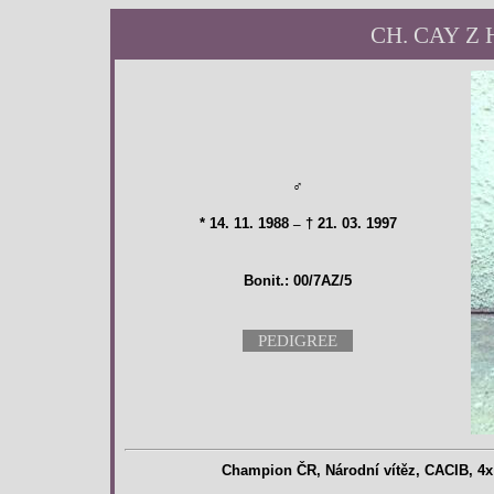
CH. CAY Z 
♂
*
14. 11. 1988
–
† 21. 03. 1997
Bonit.: 00/7AZ/5
PEDIGREE
Ch
ampion ČR, Národní vítěz, CACIB, 4x 